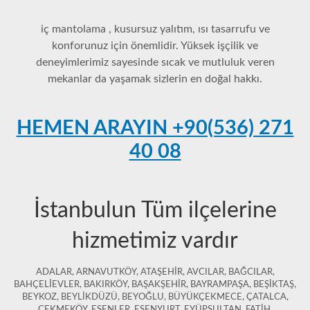
iç mantolama , kusursuz yalıtım, ısı tasarrufu ve
konforunuz için önemlidir. Yüksek işçilik ve
deneyimlerimiz sayesinde sıcak ve mutluluk veren
mekanlar da yaşamak sizlerin en doğal hakkı.
HEMEN ARAYIN +90(536) 271
40 08
İstanbulun Tüm ilçelerine
hizmetimiz vardır
ADALAR, ARNAVUTKÖY, ATAŞEHİR, AVCILAR, BAĞCILAR,
BAHÇELİEVLER, BAKIRKÖY, BAŞAKŞEHİR, BAYRAMPAŞA, BEŞİKTAŞ,
BEYKOZ, BEYLİKDÜZÜ, BEYOĞLU, BÜYÜKÇEKMECE, ÇATALCA,
ÇEKMEKÖY, ESENLER, ESENYURT, EYÜPSULTAN, FATİH,