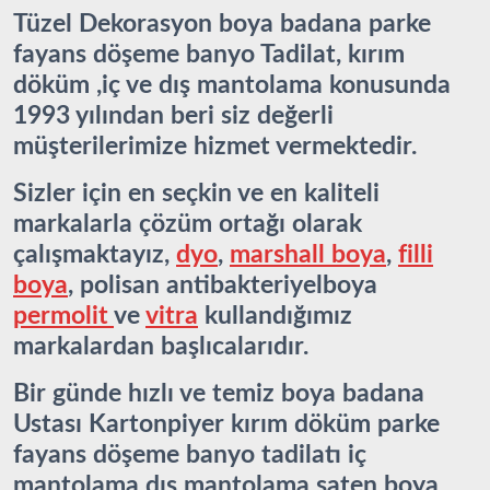
Tüzel Dekorasyon boya badana parke
fayans döşeme banyo Tadilat, kırım
döküm ,iç ve dış mantolama konusunda
1993 yılından beri siz değerli
müşterilerimize hizmet vermektedir.
Sizler için en seçkin ve en kaliteli
markalarla çözüm ortağı olarak
çalışmaktayız,
dyo
,
marshall boya
,
filli
boya
, polisan antibakteriyelboya
permolit
ve
vitra
kullandığımız
markalardan başlıcalarıdır.
Bir günde hızlı ve temiz boya badana
Ustası Kartonpiyer kırım döküm parke
fayans döşeme banyo tadilatı iç
mantolama dış mantolama saten boya