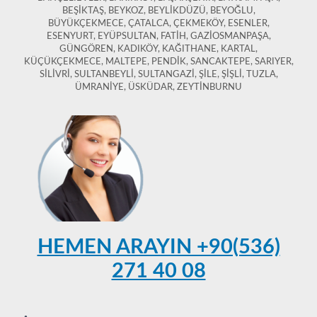
BEŞİKTAŞ, BEYKOZ, BEYLİKDÜZÜ, BEYOĞLU,
BÜYÜKÇEKMECE, ÇATALCA, ÇEKMEKÖY, ESENLER,
ESENYURT, EYÜPSULTAN, FATİH, GAZİOSMANPAŞA,
GÜNGÖREN, KADIKÖY, KAĞITHANE, KARTAL,
KÜÇÜKÇEKMECE, MALTEPE, PENDİK, SANCAKTEPE, SARIYER,
SİLİVRİ, SULTANBEYLİ, SULTANGAZİ, ŞİLE, ŞİŞLİ, TUZLA,
ÜMRANİYE, ÜSKÜDAR, ZEYTİNBURNU
HEMEN ARAYIN +90(536)
271 40 08